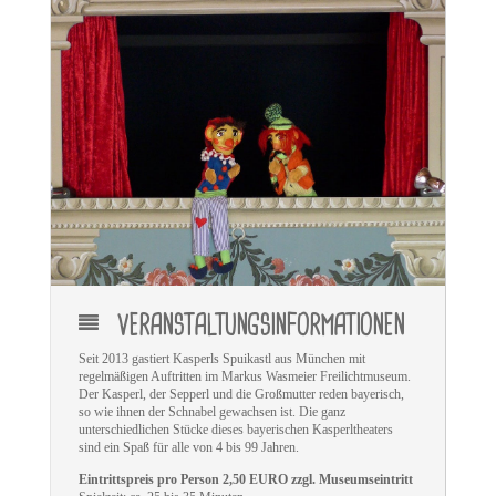
VERANSTALTUNGSINFORMATIONEN
Seit 2013 gastiert Kasperls Spuikastl aus München mit
regelmäßigen Auftritten im Markus Wasmeier Freilichtmuseum.
Der Kasperl, der Sepperl und die Großmutter reden bayerisch,
so wie ihnen der Schnabel gewachsen ist. Die ganz
unterschiedlichen Stücke dieses bayerischen Kasperltheaters
sind ein Spaß für alle von 4 bis 99 Jahren.
Eintrittspreis pro Person 2,50 EURO zzgl. Museumseintritt