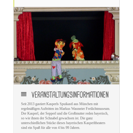
VERANSTALTUNGSINFORMATIONEN
Seit 2013 gastiert Kasperls Spuikastl aus München mit
regelmäßigen Auftritten im Markus Wasmeier Freilichtmuseum.
Der Kasperl, der Sepperl und die Großmutter reden bayerisch,
so wie ihnen der Schnabel gewachsen ist. Die ganz
unterschiedlichen Stücke dieses bayerischen Kasperltheaters
sind ein Spaß für alle von 4 bis 99 Jahren.