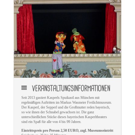
VERANSTALTUNGSINFORMATIONEN
Seit 2013 gastiert Kasperls Spuikastl aus München mit
regelmäßigen Auftritten im Markus Wasmeier Freilichtmuseum.
Der Kasperl, der Sepperl und die Großmutter reden bayerisch,
so wie ihnen der Schnabel gewachsen ist. Die ganz
unterschiedlichen Stücke dieses bayerischen Kasperltheaters
sind ein Spaß für alle von 4 bis 99 Jahren.
Eintrittspreis pro Person 2,50 EURO, zzgl. Museumseintritt