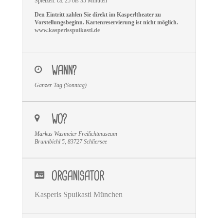
Spielzeit: ca. 25 bis 35 Minuten
Den Eintritt zahlen Sie direkt im Kasperltheater zu
Vorstellungsbeginn. Kartenreservierung ist nicht möglich.
www.kasperlsspuikastl.de
WANN?
Ganzer Tag (Sonntag)
WO?
Markus Wasmeier Freilichtmuseum
Brunnbichl 5, 83727 Schliersee
ORGANISATOR
Kasperls Spuikastl München