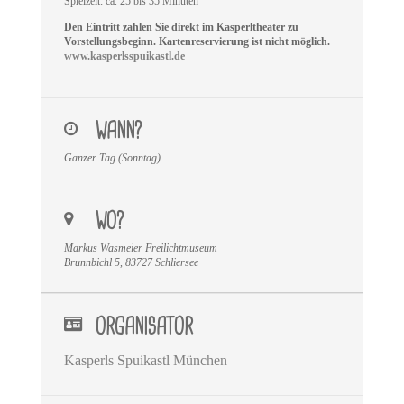
Spielzeit: ca. 25 bis 35 Minuten
Den Eintritt zahlen Sie direkt im Kasperltheater zu
Vorstellungsbeginn. Kartenreservierung ist nicht möglich.
www.kasperlsspuikastl.de
WANN?
Ganzer Tag (Sonntag)
WO?
Markus Wasmeier Freilichtmuseum
Brunnbichl 5, 83727 Schliersee
ORGANISATOR
Kasperls Spuikastl München