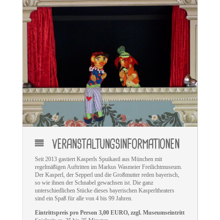
VERANSTALTUNGSINFORMATIONEN
Seit 2013 gastiert Kasperls Spuikastl aus München mit
regelmäßigen Auftritten im Markus Wasmeier Freilichtmuseum.
Der Kasperl, der Sepperl und die Großmutter reden bayerisch,
so wie ihnen der Schnabel gewachsen ist. Die ganz
unterschiedlichen Stücke dieses bayerischen Kasperltheaters
sind ein Spaß für alle von 4 bis 99 Jahren.
Eintrittspreis pro Person 3,00 EURO, zzgl. Museumseintritt