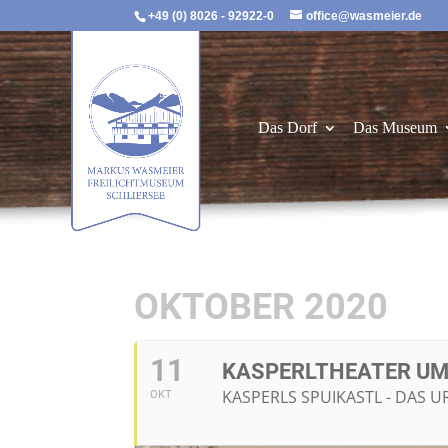
+49 (0) 8026 - 92922-0
office@wasmeier.de
Das Dorf
Das Museum
OKTOBER 2020
11
KASPERLTHEATER UM 
KASPERLS SPUIKASTL - DAS 
OKT