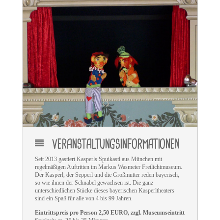
VERANSTALTUNGSINFORMATIONEN
Seit 2013 gastiert Kasperls Spuikastl aus München mit
regelmäßigen Auftritten im Markus Wasmeier Freilichtmuseum.
Der Kasperl, der Sepperl und die Großmutter reden bayerisch,
so wie ihnen der Schnabel gewachsen ist. Die ganz
unterschiedlichen Stücke dieses bayerischen Kasperltheaters
sind ein Spaß für alle von 4 bis 99 Jahren.
Eintrittspreis pro Person 2,50 EURO, zzgl. Museumseintritt