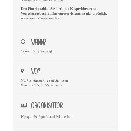
Spielzeit: ca. 25 bis 35 Minuten
Den Eintritt zahlen Sie direkt im Kasperltheater zu
Vorstellungsbeginn. Kartenreservierung ist nicht möglich.
www.kasperlsspuikastl.de
WANN?
Ganzer Tag (Sonntag)
WO?
Markus Wasmeier Freilichtmuseum
Brunnbichl 5, 83727 Schliersee
ORGANISATOR
Kasperls Spuikastl München