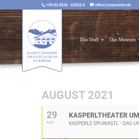
+49 (0) 8026 - 92922-0
office@wasmeier.de
Das Dorf
Das Museum
AUGUST 2021
29
KASPERLTHEATER UM 
KASPERLS SPUIKASTL - DAS 
AUG