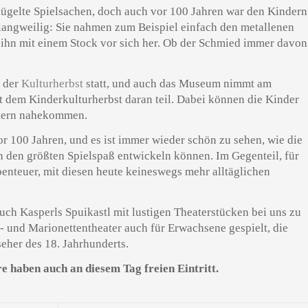
lügelte Spielsachen, doch auch vor 100 Jahren war den Kindern
 langweilig: Sie nahmen zum Beispiel einfach den metallenen
ihn mit einem Stock vor sich her. Ob der Schmied immer davon
e der
Kulturherbst
statt, und auch das Museum nimmt am
it dem Kinderkulturherbst daran teil. Dabei können die Kinder
ltern nahekommen.
or 100 Jahren, und es ist immer wieder schön zu sehen, wie die
n den größten Spielspaß entwickeln können. Im Gegenteil, für
benteuer, mit diesen heute keineswegs mehr alltäglichen
auch Kasperls Spuikastl mit lustigen Theaterstücken bei uns zu
 und Marionettentheater auch für Erwachsene gespielt, die
eher des 18. Jahrhunderts.
e haben auch an diesem Tag freien Eintritt.