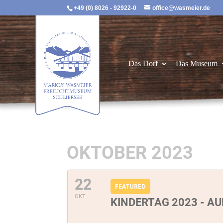
+49 (0) 8026 - 92922-0
office@wasmeier.de
Das Dorf
Das Museum
OKTOBER 2023
22
FEATURED
OKT
KINDERTAG 2023 - AUF