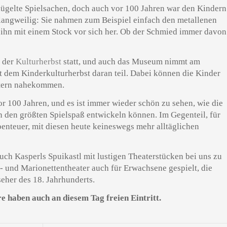
lügelte Spielsachen, doch auch vor 100 Jahren war den Kindern
 langweilig: Sie nahmen zum Beispiel einfach den metallenen
ihn mit einem Stock vor sich her. Ob der Schmied immer davon
e der
Kulturherbst
statt, und auch das Museum nimmt am
it dem Kinderkulturherbst daran teil. Dabei können die Kinder
ltern nahekommen.
or 100 Jahren, und es ist immer wieder schön zu sehen, wie die
n den größten Spielspaß entwickeln können. Im Gegenteil, für
benteuer, mit diesen heute keineswegs mehr alltäglichen
auch Kasperls Spuikastl mit lustigen Theaterstücken bei uns zu
 und Marionettentheater auch für Erwachsene gespielt, die
eher des 18. Jahrhunderts.
e haben auch an diesem Tag freien Eintritt.