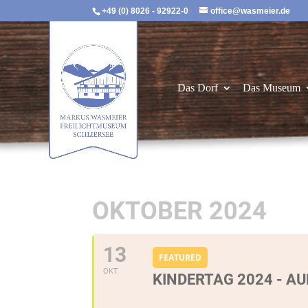
+49 (0) 8026 - 92922-0
office@wasmeier.de
Das Dorf
Das Museum
OKTOBER 2024
13
FEATURED
OKT
KINDERTAG 2024 - AUF