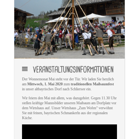
VERANSTALTUNGSINFORMATIONEN
Der Wonnemonat Mai steht vor der Tür. Wir laden Sie herzlich
am
Mittwoch, 1. Mai 2020
zum
traditionellen Maibaumfest
in unser altbayrisches Dorf nach Schliersee ein.
Wir feiern den Mai mit allem, was dazugehört. Gegen 11.30 Uhr
stellen kräftige Mannsbilder unseren Maibaum am Dorfplatz vor
dem Wirtshaus auf. Unser Wirtshaus „Zum Wofen“ verwöhnt
Sie mit feinen, bayrischen Schmankerln aus der regionalen
Küche.