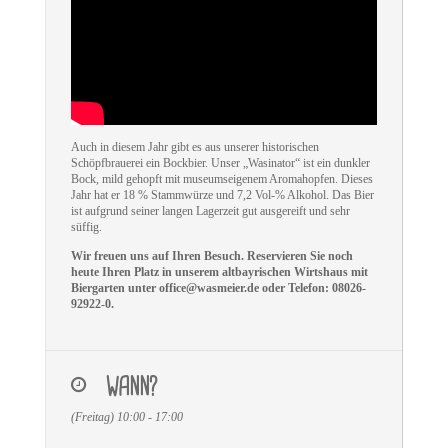
Auch in diesem Jahr gibt es aus unserer historischen
Schöpfbrauerei ein Bockbier. Unser „Wasinator“ ist ein dunkler
Bock, mild gehopft mit museumseigenem Aromahopfen. Dieses
Jahr hat er 18 % Stammwürze und 7,2 Vol-% Alkohol. Das Bier
ist aufgrund seiner langen Lagerzeit gut ausgereift und sehr
süffig.
Wir freuen uns auf Ihren Besuch. Reservieren Sie noch
heute Ihren Platz in unserem altbayrischen Wirtshaus mit
Biergarten unter office@wasmeier.de oder Telefon: 08026-
92922-0.
WANN?
(Freitag) 10:00 - 17:00