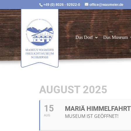
+49 (0) 8026 - 92922-0
office@wasmeier.de
Das Dorf
Das Museum
AUGUST 2025
15
MARIÄ HIMMELFAHRT 
MUSEUM IST GEÖFFNET!
AUG