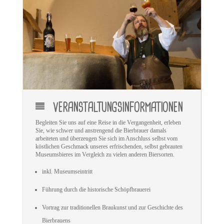
VERANSTALTUNGSINFORMATIONEN
Begleiten Sie uns auf eine Reise in die Vergangenheit, erleben
Sie, wie schwer und anstrengend die Bierbrauer damals
arbeiteten und überzeugen Sie sich im Anschluss selbst vom
köstlichen Geschmack unseres erfrischenden, selbst gebrauten
Museumsbieres im Vergleich zu vielen anderen Biersorten.
inkl. Museumseintritt
Führung durch die historische Schöpfbrauerei
Vortrag zur traditionellen Braukunst und zur Geschichte des
Bierbrauens