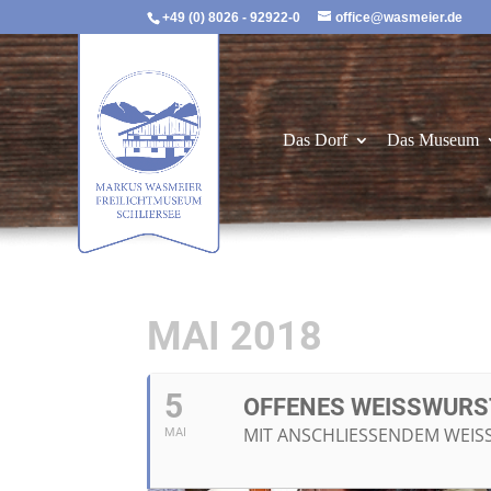
+49 (0) 8026 - 92922-0
office@wasmeier.de
Das Dorf
Das Museum
MAI 2018
5
OFFENES WEISSWURS
MIT ANSCHLIESSENDEM WEISS
MAI