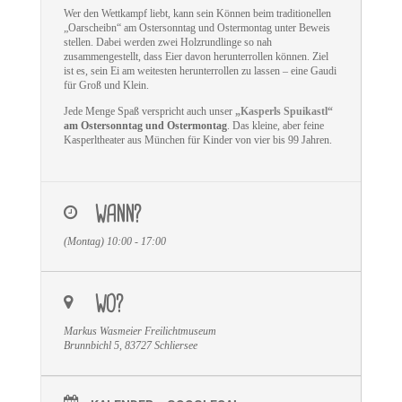
Wer den Wettkampf liebt, kann sein Können beim traditionellen
„Oarscheibn“ am Ostersonntag und Ostermontag unter Beweis
stellen. Dabei werden zwei Holzrundlinge so nah
zusammengestellt, dass Eier davon herunterrollen können. Ziel
ist es, sein Ei am weitesten herunterrollen zu lassen – eine Gaudi
für Groß und Klein.
Jede Menge Spaß verspricht auch unser
„Kasperls Spuikastl“
am Ostersonntag und Ostermontag
. Das kleine, aber feine
Kasperltheater aus München für Kinder von vier bis 99 Jahren.
WANN?
(Montag) 10:00 - 17:00
WO?
Markus Wasmeier Freilichtmuseum
Brunnbichl 5, 83727 Schliersee