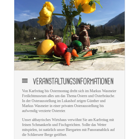
VERANSTALTUNGSINFORMATIONEN
Von Karfreitag bis Ostermontag dreht sich im Markus Wasmeier
Freilichtmuseum alles um das Thema Ostern und Osterbräuche.
In der Osterausstellung im Lukashof zeigen Günther und
Markus Wasmeier in einer privaten Osterausstellung bis
aufwendig verzierte Ostereier.
Unser altbayrisches Wirtshaus verwöhnt Sie am Karfreitag mit
feinen Schmankerln und Fischgerichten. Sollte das Wetter
mitspielen, ist natürlich unser Biergarten mit Panoramablick auf
die Schlierseer Berge geöffnet.