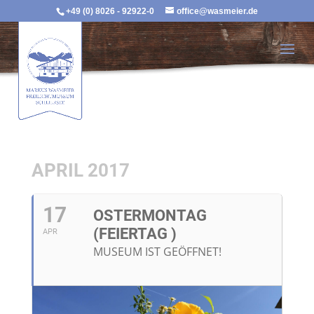
+49 (0) 8026 - 92922-0
office@wasmeier.de
APRIL 2017
17
OSTERMONTAG
(FEIERTAG )
APR
MUSEUM IST GEÖFFNET!