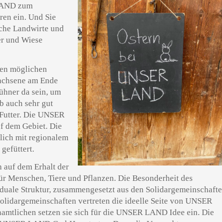
LAND zum
ren ein. Und Sie
che Landwirte und
ker und Wiese
len möglichen
wachsene am Ende
Hühner da sein, um
lb auch sehr gut
 Futter. Die UNSER
f dem Gebiet. Die
lich mit regionalem
gefüttert.
auf dem Erhalt der
ür Menschen, Tiere und Pflanzen. Die Besonderheit des
uale Struktur, zusammengesetzt aus den Solidargemeinschaft
dargemeinschaften vertreten die ideelle Seite von UNSER
amtlichen setzen sie sich für die UNSER LAND Idee ein. Die