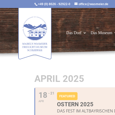
+49 (0) 8026 - 92922-0
office@wasmeier.de
Das Dorf
Das Museum
APRIL 2025
18
- 21
FEATURED
APR
OSTERN 2025
DAS FEST IM ALTBAYRISCHEN