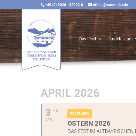
+49 (0) 8026 - 92922-0
office@wasmeier.de
Das Dorf
Das Museum
APRIL 2026
3
- 6
FEATURED
APR
OSTERN 2026
DAS FEST IM ALTBAYRISCHEN