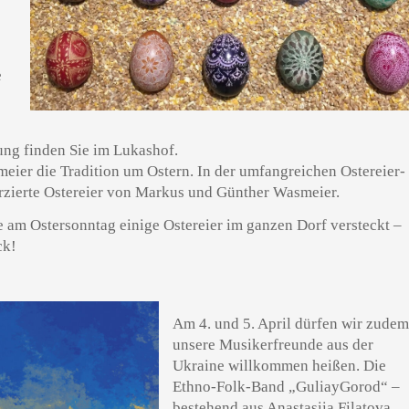
e
ung finden Sie im Lukashof.
meier die Tradition um Ostern. In der umfangreichen Ostereier-
rzierte Ostereier von Markus und Günther Wasmeier.
 am Ostersonntag einige Ostereier im ganzen Dorf versteckt –
ck!
Am 4. und 5. April dürfen wir zude
unsere Musikerfreunde aus der
Ukraine willkommen heißen. Die
Ethno-Folk-Band „GuliayGorod“ –
bestehend aus Anastasiia Filatova,