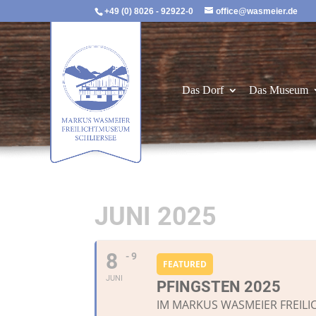
+49 (0) 8026 - 92922-0
office@wasmeier.de
Das Dorf
Das Museum
JUNI 2025
8
- 9
FEATURED
JUNI
PFINGSTEN 2025
IM MARKUS WASMEIER FREIL