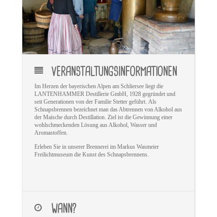
VERANSTALTUNGSINFORMATIONEN
Im Herzen der bayerischen Alpen am Schliersee liegt die
LANTENHAMMER Destillerie GmbH, 1928 gegründet und
seit Generationen von der Familie Stetter geführt. Als
Schnapsbrennen bezeichnet man das Abtrennen von Alkohol aus
der Maische durch Destillation. Ziel ist die Gewinnung einer
wohlschmeckenden Lösung aus Alkohol, Wasser und
Aromastoffen.
Erleben Sie in unserer Brennerei im Markus Wasmeier
Freilichtmuseum die Kunst des Schnapsbrennens
.
WANN?