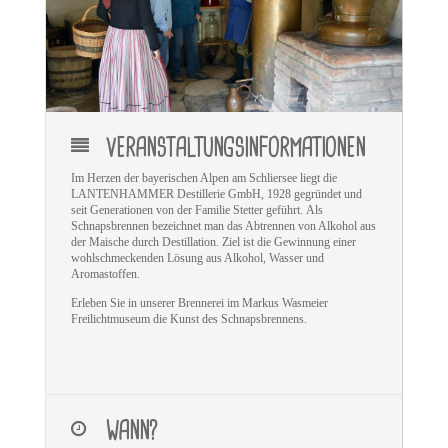
VERANSTALTUNGSINFORMATIONEN
Im Herzen der bayerischen Alpen am Schliersee liegt die
LANTENHAMMER Destillerie GmbH, 1928 gegründet und
seit Generationen von der Familie Stetter geführt. Als
Schnapsbrennen bezeichnet man das Abtrennen von Alkohol aus
der Maische durch Destillation. Ziel ist die Gewinnung einer
wohlschmeckenden Lösung aus Alkohol, Wasser und
Aromastoffen.
Erleben Sie in unserer Brennerei im Markus Wasmeier
Freilichtmuseum die Kunst des Schnapsbrennens
.
WANN?