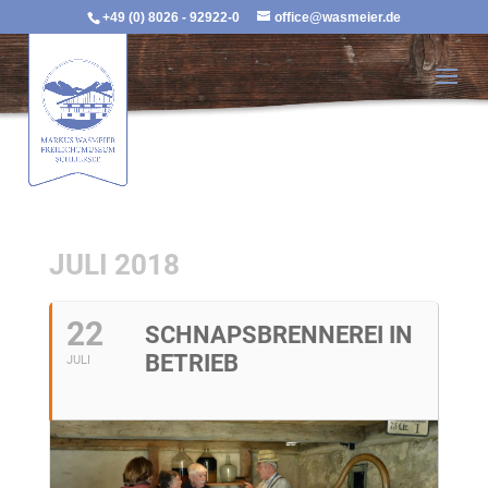
+49 (0) 8026 - 92922-0
office@wasmeier.de
JULI 2018
22
SCHNAPSBRENNEREI IN
BETRIEB
JULI