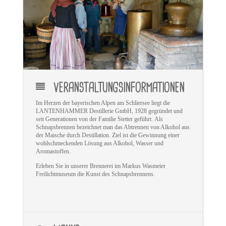
VERANSTALTUNGSINFORMATIONEN
Im Herzen der bayerischen Alpen am Schliersee liegt die
LANTENHAMMER Destillerie GmbH, 1928 gegründet und
seit Generationen von der Familie Stetter geführt. Als
Schnapsbrennen bezeichnet man das Abtrennen von Alkohol aus
der Maische durch Destillation. Ziel ist die Gewinnung einer
wohlschmeckenden Lösung aus Alkohol, Wasser und
Aromastoffen.
Erleben Sie in unserer Brennerei im Markus Wasmeier
Freilichtmuseum die Kunst des Schnapsbrennens
.