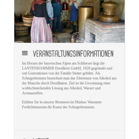
VERANSTALTUNGSINFORMATIONEN
Im Herzen der bayerischen Alpen am Schliersee liegt die
LANTENHAMMER Destillerie GmbH, 1928 gegründet und
seit Generationen von der Familie Stetter geführt. Als
Schnapsbrennen bezeichnet man das Abtrennen von Alkohol aus
der Maische durch Destillation. Ziel ist die Gewinnung einer
wohlschmeckenden Lösung aus Alkohol, Wasser und
Aromastoffen.
Erleben Sie in unserer Brennerei im Markus Wasmeier
Freilichtmuseum die Kunst des Schnapsbrennens
.