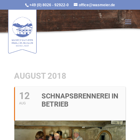
+49 (0) 8026 - 92922-0
office@wasmeier.de
AUGUST 2018
12
SCHNAPSBRENNEREI IN
BETRIEB
AUG