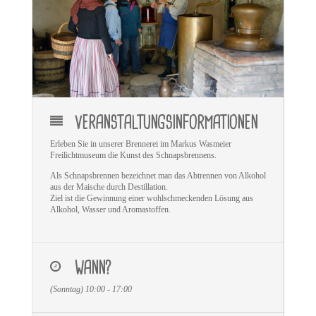
VERANSTALTUNGSINFORMATIONEN
Erleben Sie in unserer Brennerei im Markus Wasmeier
Freilichtmuseum die Kunst des Schnapsbrennens
.
Als Schnapsbrennen bezeichnet man das Abtrennen von Alkohol
aus der Maische durch Destillation.
Ziel ist die Gewinnung einer wohlschmeckenden Lösung aus
Alkohol, Wasser und Aromastoffen.
WANN?
(Sonntag) 10:00 - 17:00