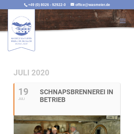
+49 (0) 8026 - 92922-0
office@wasmeier.de
JULI 2020
19
SCHNAPSBRENNEREI IN
BETRIEB
JULI