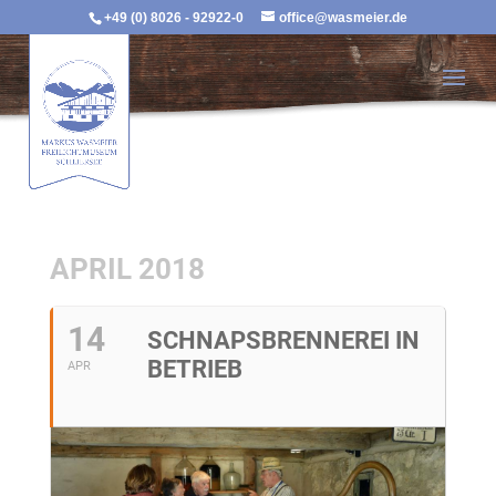
+49 (0) 8026 - 92922-0
office@wasmeier.de
APRIL 2018
14
SCHNAPSBRENNEREI IN
BETRIEB
APR