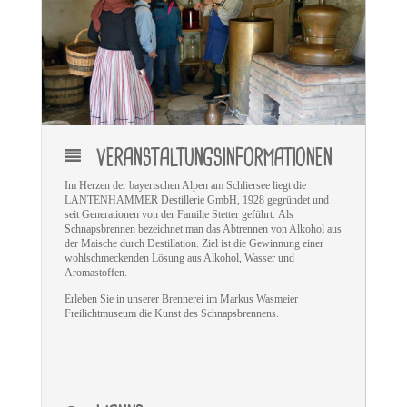
VERANSTALTUNGSINFORMATIONEN
Im Herzen der bayerischen Alpen am Schliersee liegt die
LANTENHAMMER Destillerie GmbH, 1928 gegründet und
seit Generationen von der Familie Stetter geführt. Als
Schnapsbrennen bezeichnet man das Abtrennen von Alkohol aus
der Maische durch Destillation. Ziel ist die Gewinnung einer
wohlschmeckenden Lösung aus Alkohol, Wasser und
Aromastoffen.
Erleben Sie in unserer Brennerei im Markus Wasmeier
Freilichtmuseum die Kunst des Schnapsbrennens
.