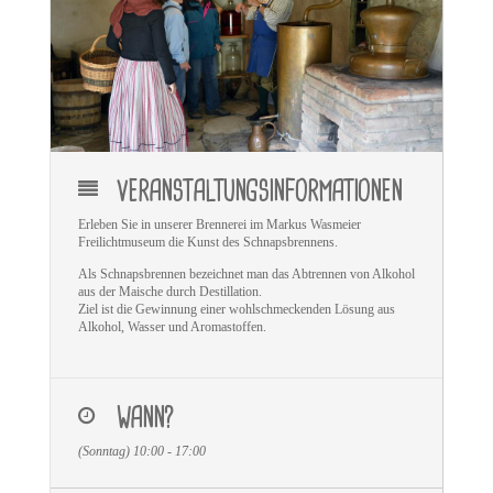
VERANSTALTUNGSINFORMATIONEN
Erleben Sie in unserer Brennerei im Markus Wasmeier
Freilichtmuseum die Kunst des Schnapsbrennens
.
Als Schnapsbrennen bezeichnet man das Abtrennen von Alkohol
aus der Maische durch Destillation.
Ziel ist die Gewinnung einer wohlschmeckenden Lösung aus
Alkohol, Wasser und Aromastoffen.
WANN?
(Sonntag) 10:00 - 17:00