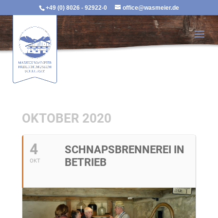
+49 (0) 8026 - 92922-0
office@wasmeier.de
OKTOBER 2020
4
SCHNAPSBRENNEREI IN
BETRIEB
OKT