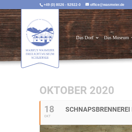
+49 (0) 8026 - 92922-0
office@wasmeier.de
Das Dorf
Das Museum
OKTOBER 2020
18
SCHNAPSBRENNEREI I
OKT