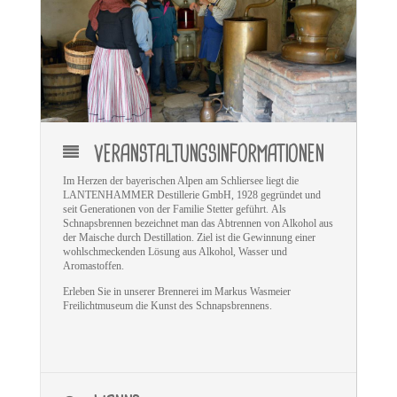
VERANSTALTUNGSINFORMATIONEN
Im Herzen der bayerischen Alpen am Schliersee liegt die
LANTENHAMMER Destillerie GmbH, 1928 gegründet und
seit Generationen von der Familie Stetter geführt. Als
Schnapsbrennen bezeichnet man das Abtrennen von Alkohol aus
der Maische durch Destillation. Ziel ist die Gewinnung einer
wohlschmeckenden Lösung aus Alkohol, Wasser und
Aromastoffen.
Erleben Sie in unserer Brennerei im Markus Wasmeier
Freilichtmuseum die Kunst des Schnapsbrennens
.