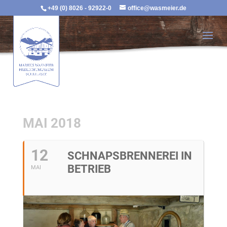
+49 (0) 8026 - 92922-0
office@wasmeier.de
MAI 2018
12
SCHNAPSBRENNEREI IN
BETRIEB
MAI