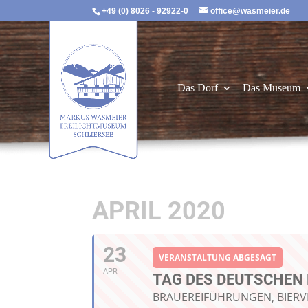
+49 (0) 8026 - 92922-0
office@wasmeier.de
Das Dorf
Das Museum
APRIL 2020
23
VERANSTALTUNG ABGESAGT
APR
TAG DES DEUTSCHEN 
BRAUEREIFÜHRUNGEN, BIER