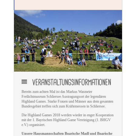
VERANSTALTUNGSINFORMATIONEN
Bereits zum achten Mal ist das Markus Wasmeier
Freilichtmuseum Schliersee Austragungsort der legendären
Highland Games. Starke Frauen und Männer aus dem gesamten
Bundesgebiet treffen sich zum Kräftemessen in Schliersee.
Die Highland Games 2018 werden wieder in enger Kooperation
mit der 1. Bayrischen Highland Game Vereinigung (1. BHGV
e.V.) organisiert.
Unsere Hausmannschaften Boarische Madl und Boarische