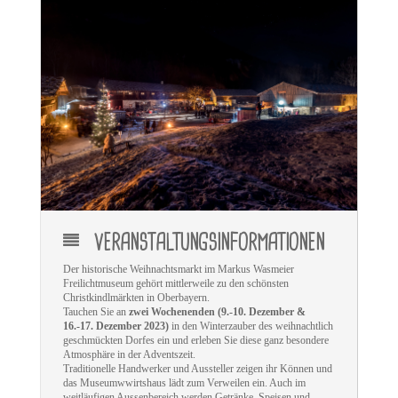
VERANSTALTUNGSINFORMATIONEN
Der historische Weihnachtsmarkt im Markus Wasmeier
Freilichtmuseum gehört mittlerweile zu den schönsten
Christkindlmärkten in Oberbayern.
Tauchen Sie an
zwei Wochenenden
(9.-10. Dezember &
16.-17. Dezember 2023)
in den Winterzauber des weihnachtlich
geschmückten Dorfes ein und erleben Sie diese ganz besondere
Atmosphäre in der Adventszeit.
Traditionelle Handwerker und Aussteller zeigen ihr Können und
das Museumwwirtshaus lädt zum Verweilen ein. Auch im
weitläufigen Aussenbereich werden Getränke, Speisen und