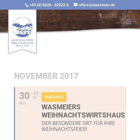
+49 (0) 8026 - 92922-0
office@wasmeier.de
NOVEMBER 2017
30
- 17
FEATURED
DEZ
NOV
WASMEIERS
WEIHNACHTSWIRTSHAUS
DER BESONDERE ORT FÜR IHRE
WEIHNACHTSFEIER!