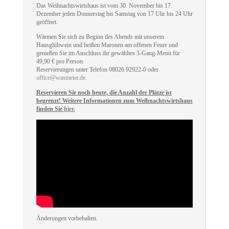
Das Weihnachtswirtshaus ist vom 30. November bis 17.
Dezember jeden Donnerstag bis Samstag von 17 Uhr bis 24 Uhr
geöffnet.
Wärmen Sie sich zu Beginn des Abends mit unserem
Hausglühwein und heißen Maronen am offenen Feuer und
genießen Sie im Anschluss ihr gewähltes 3-Gang-Menü für
49,90 € pro Person.
Reservierungen unter Telefon 08026 92922-0 oder
office@wasmeier.de
.
Reservieren Sie noch heute, die Anzahl der Plätze ist
begrenzt! Weitere Informationen zum Weihnachtswirtshaus
finden Sie
hier.
Änderungen vorbehalten.