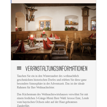
VERANSTALTUNGSINFORMATIONEN
Tauchen Sie ein in den Winterzauber des weihnachtlich
geschmückten historischen Dorfes und erleben Sie diese ganz
besondere Atmosphäre in der Adventszeit. Das ist der ideale
Rahmen für Ihre Weihnachtsfeier.
Das Küchenteam des Weihnachtswirtshauses verwöhnt Sie mit
einem festlichen 3-Gänge-Menü Ihrer Wahl: krosse Ente, Lende
vom bayrischen Ochsen oder auf der Haut gebratenes
Zanderfilet.