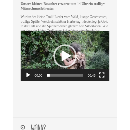
Unsere kleinen Besucher erwartet um 14 Uhr ein trolliges
Mitmachmusiktheater.
Wurlitz der kleine Troll! Lieder vom Wald, lustige Geschichten,
trollige Späße. Welch ein schöner Herbsttag! Heute liegt ja Gold
in der Luft und die Spinnenweben glitzern wie Silberfäden. Wie
gut dass der kleine Troll seine Schatzkiste mitgebracht hat.
Wurlitz zeigt den Kindern die trolligsten Überraschungen, die
man im Herbstwald finden kann. Der zottelige Waldgeist verrät
euch, warum die Blätter bunt werden, welche Abenteuer die
Zugvögel im langen Winterurlaub erleben und was los ist bei der
großen Gruselparty im dampfigen Moor.
Video-
Player
00:00
00:43
WANN?