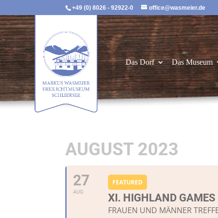
+49 (0) 8026 - 92922-0
office@wasmeier.de
Das Dorf
Das Museum
AUGUST 2023
27
FEATURED
AUG
XI. HIGHLAND GAMES
FRAUEN UND MÄNNER TREFFE