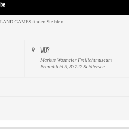
GHLAND GAMES finden Sie
hier.
WO?
Markus Wasmeier Freilichtmuseum
Brunnbichl 5, 83727 Schliersee