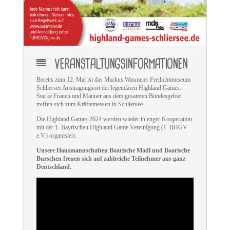
VERANSTALTUNGSINFORMATIONEN
Bereits zum 12. Mal ist das Markus Wasmeier Freilichtmuseum
Schliersee Austragungsort der legendären Highland Games.
Starke Frauen und Männer aus dem gesamten Bundesgebiet
treffen sich zum Kräftemessen in Schliersee.
Die Highland Games 2024 werden wieder in enger Kooperation
mit der 1. Bayrischen Highland Game Vereinigung (1. BHGV
e.V.) organisiert.
Unsere Hausmannschaften Boarische Madl und Boarische
Burschen freuen sich auf zahlreiche Teilnehmer aus ganz
Deutschland.