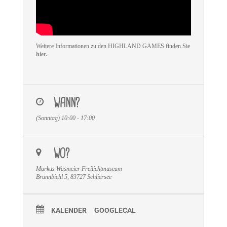
Weitere Informationen zu den HIGHLAND GAMES finden Sie
hier.
WANN?
(Sonntag) 10:00 - 17:00
WO?
Markus Wasmeier Freilichtmuseum
Brunnbichl 5, 83727 Schliersee
KALENDER
GOOGLECAL