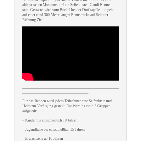
altbayrischen Museumsdorf ein Seifenkisten-Gaudi-Rennen
statt. Gestartet wird vom Buckel bei der Dorfkapelle und geht
auf einer rund 300 Meter langen Rennstrecke auf Schotter
Richtung Ziel.
___________________________________________________
___________________________________
Für das Rennen wird jedem Teilnehmer eine Seifenkiste und
Helm zur Verfügung gestellt. Die Wertung ist in 3 Gruppen
aufgeteilt:
– Kinder bis einschließlich 10 Jahren
– Jugendliche bis einschließlich 15 Jahren
– Erwachsene ab 16 Jahren