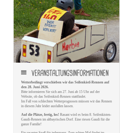
VERANSTALTUNGSINFORMATIONEN
Wetterbedingt verschieben wir das Seifenkistl-Rennen auf
den 28. Juni 2026.
Bitte informieren Sie sich am 27. Juni ab 15 Uhr auf der
Website, ob das Seifenkistl-Rennen stattfindet.
Im Fall von schlechten Wetterprognosen müssen wir das Rennen
in diesem Jahr leider ausfallen lassen.
Auf die Plätze, fertig, los!
Rasant wird es beim 8. Seifenkisten-
Gaudi-Rennen im altbayrischen Dorf. Eine riesen Gaudi für die
ganze Familie!
Ein rasanter Spaß für jedermann. Zum achten Mal findet im