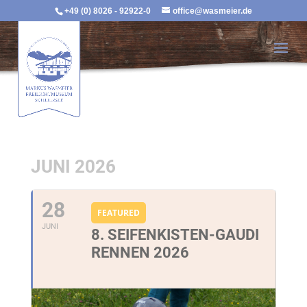
+49 (0) 8026 - 92922-0
office@wasmeier.de
JUNI 2026
28
FEATURED
JUNI
8. SEIFENKISTEN-GAUDI
RENNEN 2026